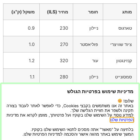
מותג
חומר
מחיר (ILS)
משקל (ק"ג)
טארגוס
ניילון
230
0.9
ציוד שוויצרי
פוליאסטר
270
1.0
קנזינגטון
עור
320
1.2
סמסונייט
ניילון
280
1.1
מדיניות שימוש בפרטיות הגולש
על ידי שיקול דעת קפדני של הגודל, החומר, העיצוב והתכונות
הנוספות,
שלום!
באתר זה אנו משתמשים בקבצי Cookies, כדי לאפשר לאתר לעבוד בצורה
תקינה ולשפר את חוויית הגלישה שלך.
אתה יכול למצוא את תיק המחשב המושלם כדי להגן על הגב
למידע נוסף על השימוש שלנו בקוקיז ועל פרטיותך, מוזמן לקרוא את מדיניות
ולהפוך את הנסיעה היומית שלך לנוחה יותר.
הפרטיות שלנו
.
בלחיצה על "מאשר" אתה מסכים לתנאי השימוש שלנו בקוקיז.
המשך שימוש באתר מהווה אישור והסכמה למדיניות הפרטיות שלנו.
כל מה שחדש ומעניין בתחום הטכנולוגיה והדיגיטל ועוד