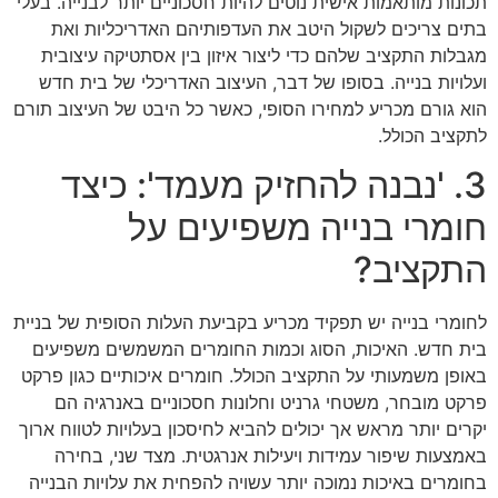
תכונות מותאמות אישית נוטים להיות חסכוניים יותר לבנייה. בעלי
בתים צריכים לשקול היטב את העדפותיהם האדריכליות ואת
מגבלות התקציב שלהם כדי ליצור איזון בין אסתטיקה עיצובית
ועלויות בנייה. בסופו של דבר, העיצוב האדריכלי של בית חדש
הוא גורם מכריע למחירו הסופי, כאשר כל היבט של העיצוב תורם
לתקציב הכולל.
3. 'נבנה להחזיק מעמד': כיצד
חומרי בנייה משפיעים על
התקציב?
לחומרי בנייה יש תפקיד מכריע בקביעת העלות הסופית של בניית
בית חדש. האיכות, הסוג וכמות החומרים המשמשים משפיעים
באופן משמעותי על התקציב הכולל. חומרים איכותיים כגון פרקט
פרקט מובחר, משטחי גרניט וחלונות חסכוניים באנרגיה הם
יקרים יותר מראש אך יכולים להביא לחיסכון בעלויות לטווח ארוך
באמצעות שיפור עמידות ויעילות אנרגטית. מצד שני, בחירה
בחומרים באיכות נמוכה יותר עשויה להפחית את עלויות הבנייה