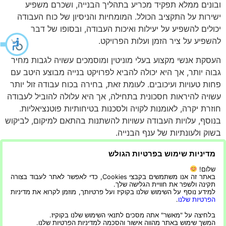
ובונים ממלא תפקיד מכריע בתהליך הבנייה, ושכרם משפיע
ישירות על התקציב הכולל. המומחיות והניסיון של כוח העבודה
יכולים להשפיע על יעילות ואיכות העבודה, ובסופו של דבר
להשפיע על ציר הזמן ועלות הפרויקט.
העסקת אנשי מקצוע בעלי מוניטין ומוסמכים עשויה לגבות מחיר
גבוה יותר, אך היא יכולה להביא לפרויקט בנייה מבוצע היטב עם
פחות טעויות ועיכובים. לעומת זאת, בחירה בכוח עבודה זול יותר
עשויה להיראות חסכונית בתחילה, אך היא עלולה להוביל לעבודה
חוזרת יקרה, לאומנות לקויה ולסכנות בטיחותיות פוטנציאליות.
בנוסף, עלויות העבודה עשויות להשתנות בהתאם למיקום, לביקוש
בשוק ולעונתיות של ענף הבנייה.
לסיכום, השיקולים
כמה עולה לבנות בית
בית חדש מושפעים
מדיניות שימוש בפרטיות הגולש
מאינספור גורמים. החלטה מושכלת יכולה להתקבל רק לאחר
שלום!
ניתוח עלויות יסודי ותכנון תקציב. הבנת הפרמטרים הללו
באתר זה אנו משתמשים בקבצי Cookies, כדי לאפשר לאתר לעבוד בצורה
תקינה ולשפר את חוויית הגלישה שלך.
מסייעת בקבלת החלטות מושכלות, ניהול ציפיות והבטחת
למידע נוסף על השימוש שלנו בקוקיז ועל פרטיותך, מוזמן לקרוא את מדיניות
תהליך בנייה חלק יותר.
הפרטיות שלנו
.
בלחיצה על "מאשר" אתה מסכים לתנאי השימוש שלנו בקוקיז.
המשך שימוש באתר מהווה אישור והסכמה למדיניות הפרטיות שלנו.